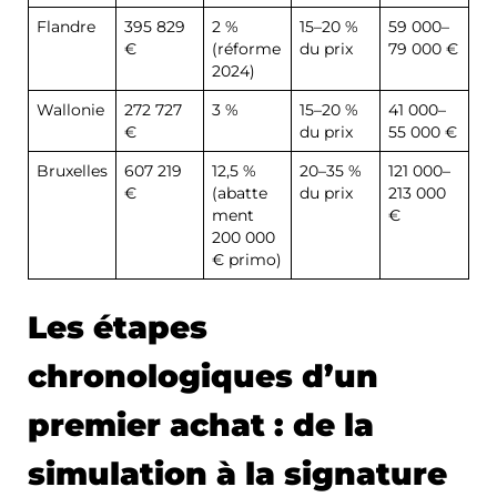
Flandre
395 829
2 %
15–20 %
59 000–
€
(réforme
du prix
79 000 €
2024)
Wallonie
272 727
3 %
15–20 %
41 000–
€
du prix
55 000 €
Bruxelles
607 219
12,5 %
20–35 %
121 000–
€
(abatte
du prix
213 000
ment
€
200 000
€ primo)
Les étapes
chronologiques d’un
premier achat : de la
simulation à la signature